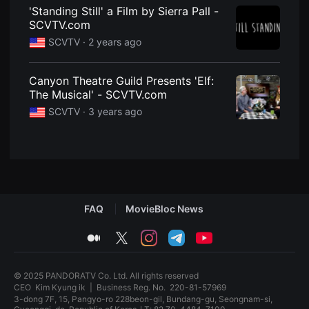
견
'Standing Still' a Film by Sierra Pall -
할
SCVTV.com
수
있
SCVTV ·
2 years ago
는
온
라
인
Canyon Theatre Guild Presents 'Elf:
스
The Musical' - SCVTV.com
트
리
SCVTV ·
3 years ago
밍
플
랫
폼
입
니
다.
국
내
FAQ
MovieBloc News
외
단
편
medium
twitter
instagram
telegram
youtube
영
화
를
손
© 2025 PANDORATV Co. Ltd. All rights reserved
쉽
CEO
Kim Kyung ik
|
Business Reg. No.
220-81-57969
게
3-dong 7F, 15, Pangyo-ro 228beon-gil, Bundang-gu, Seongnam-si,
찾