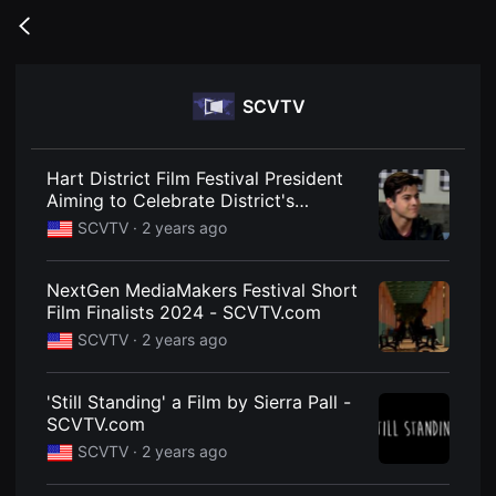
무
비
Go
블
back
록
은
단
SCVTV
편
영
화
와
독
Hart District Film Festival President
립
Aiming to Celebrate District's
영
Student Filmmakers - SCVTV.com
화
SCVTV ·
2 years ago
를
중
심
NextGen MediaMakers Festival Short
으
로
Film Finalists 2024 - SCVTV.com
다
SCVTV ·
2 years ago
양
한
작
품
'Still Standing' a Film by Sierra Pall -
을
SCVTV.com
감
상
SCVTV ·
2 years ago
하
고
발