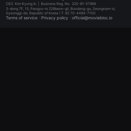
견
CEO
Kim Kyung ik
|
Business Reg. No.
220-81-57969
할
3-dong 7F, 15, Pangyo-ro 228beon-gil, Bundang-gu, Seongnam-si,
수
Gyeonggi-do, Republic of KoreaㅣT: 82 70-4484-7100
있
Terms of service
Privacy policy
official@moviebloc.io
는
온
라
독
인
립
스
영
트
화
리
단
밍
편
플
영
랫
화
폼
독
입
립
니
영
다.
화
국
단
내
편
외
영
단
화
편
독
영
립
화
영
를
화
손
단
쉽
편
게
영
찾
화