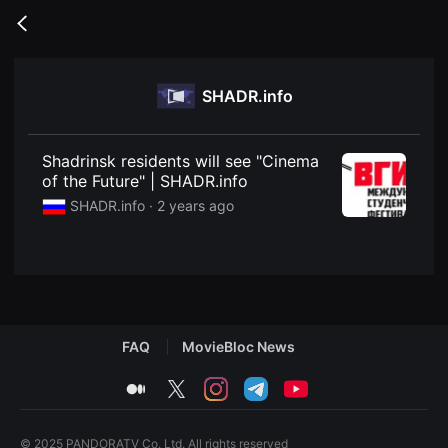
무
비
Go
블
back
록
은
단
SHADR.info
편
영
화
와
독
Shadrinsk residents will see "Cinema
립
of the Future" | SHADR.info
영
화
SHADR.info ·
2 years ago
를
중
심
으
로
다
양
한
작
FAQ
MovieBloc News
품
을
감
medium
twitter
instagram
telegram
youtube
상
하
고
발
© 2025 PANDORATV Co. Ltd. All rights reserved