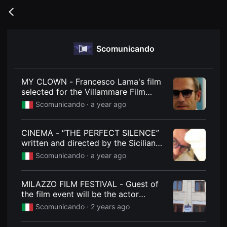
무
비
Go
블
back
록
은
단
Scomunicando
편
영
화
와
독
MY CLOWN - Francesco Lama's film
립
selected for the Villammare Film
영
Festival
화
Scomunicando ·
a year ago
를
중
심
CINEMA - “THE PERFECT SILENCE”
으
로
written and directed by the Sicilian
다
director Francesco Lama Taormina
Scomunicando ·
a year ago
양
Film festival
한
작
품
MILAZZO FILM FESTIVAL - Guest of
을
the film event will be the actor
감
상
Fabrizio Bentivoglio with the preview
Scomunicando ·
2 years ago
하
of the monologue "The Actor's Little
고
Almanac"
발