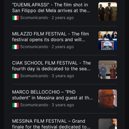
견
"DUEMILAPASSI" - The film shot in
할
San Filippo del Mela arrives at the
수
있
cinema
Scomunicando ·
2 years ago
는
온
라
인
MILAZZO FILM FESTIVAL - The film
스
festival opens its doors and will
트
continue until Sunday 3 March
리
Scomunicando ·
2 years ago
밍
플
랫
CIAK SCHOOL FILM FESTIVAL - The
폼
입
fourth day is dedicated to the sea
니
and new cinematographic frontiers
Scomunicando ·
3 years ago
다.
국
내
외
MARCO BELLOCCHIO – “PhD
단
student” in Messina and guest at the
편
영
Cinema & Opera Festival
Scomunicando ·
3 years ago
화
를
손
쉽
MESSINA FILM FESTIVAL – Grand
게
finale for the festival dedicated to
찾