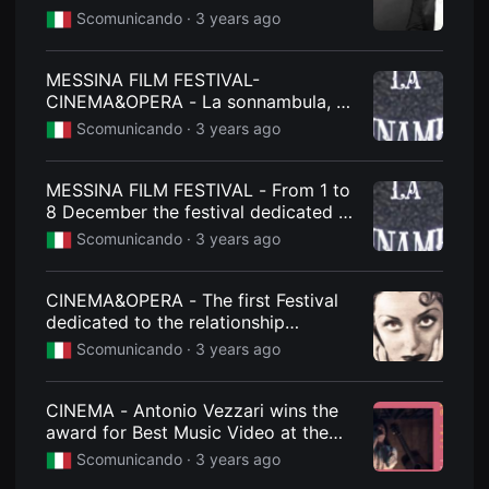
cinema and opera
을
Scomunicando ·
3 years ago
수
있
고,
새
MESSINA FILM FESTIVAL-
로
CINEMA&OPERA - La sonnambula, a
운
"Bellini rediscovered" after eighty
감
Scomunicando ·
3 years ago
성
years. The short film competition
과
ends
메
MESSINA FILM FESTIVAL - From 1 to
시
지
8 December the festival dedicated to
를
the relationship between cinema and
Scomunicando ·
3 years ago
담
opera
은
독
립
CINEMA&OPERA - The first Festival
영
dedicated to the relationship
화
를
between Cinema and Opera is born in
Scomunicando ·
3 years ago
폭
Messina
넓
게
만
CINEMA - Antonio Vezzari wins the
날
award for Best Music Video at the
수
Bracciano International Film Festival
있
Scomunicando ·
3 years ago
어
단