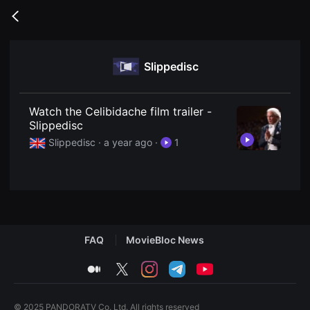
무
비
Go
블
back
록
은
단
Slippedisc
편
영
화
와
독
Watch the Celibidache film trailer -
립
Slippedisc
영
화
Slippedisc ·
a year ago
·
1
를
중
심
으
로
다
양
한
작
FAQ
MovieBloc News
품
을
감
medium
twitter
instagram
telegram
youtube
상
하
고
발
© 2025 PANDORATV Co. Ltd. All rights reserved