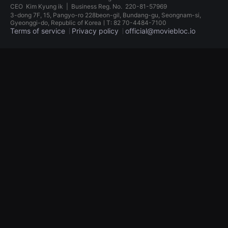
견
CEO
Kim Kyung ik
|
Business Reg. No.
220-81-57969
할
3-dong 7F, 15, Pangyo-ro 228beon-gil, Bundang-gu, Seongnam-si,
수
Gyeonggi-do, Republic of KoreaㅣT: 82 70-4484-7100
있
Terms of service
Privacy policy
official@moviebloc.io
는
온
라
독
인
립
스
영
트
화
리
단
밍
편
플
영
랫
화
폼
독
입
립
니
영
다.
화
국
단
내
편
외
영
단
화
편
독
영
립
화
영
를
화
손
단
쉽
편
게
영
찾
화