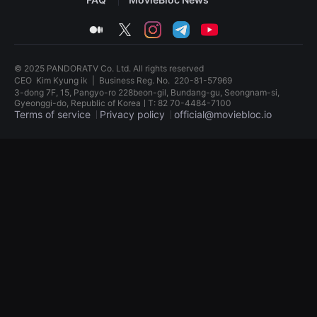
견
할
medium
twitter
instagram
telegram
youtube
수
있
는
온
© 2025 PANDORATV Co. Ltd. All rights reserved
라
인
CEO
Kim Kyung ik
|
Business Reg. No.
220-81-57969
스
3-dong 7F, 15, Pangyo-ro 228beon-gil, Bundang-gu, Seongnam-si,
트
Gyeonggi-do, Republic of KoreaㅣT: 82 70-4484-7100
리
Terms of service
Privacy policy
official@moviebloc.io
밍
플
독
랫
립
폼
영
입
화
니
단
다.
편
국
영
내
화
외
독
단
립
편
영
영
화
화
단
를
편
손
영
쉽
화
게
독
찾