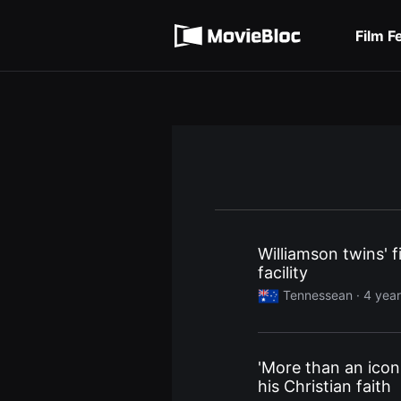
무
Terms of service
비
블
Film F
록
Privacy policy
은
단
편
영
화
와
독
립
영
화
를
중
심
으
로
Williamson twins' 
다
facility
양
한
Tennessean ·
4 yea
작
품
을
감
상
'More than an ico
하
고
his Christian faith
발