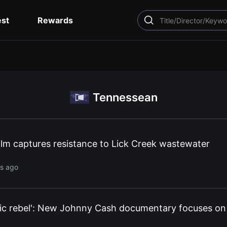
est
Rewards
SEARCH
Tennessean
film captures resistance to Lick Creek wastewater
rs ago
nic rebel': New Johnny Cash documentary focuses on