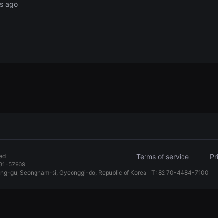
rs ago
ved
Terms of service
Pr
81-57969
dang-gu, Seongnam-si, Gyeonggi-do, Republic of KoreaㅣT: 82 70-4484-7100