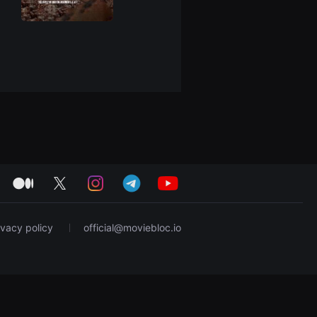
medium
twitter
instagram
telegram
youtube
ivacy policy
official@moviebloc.io