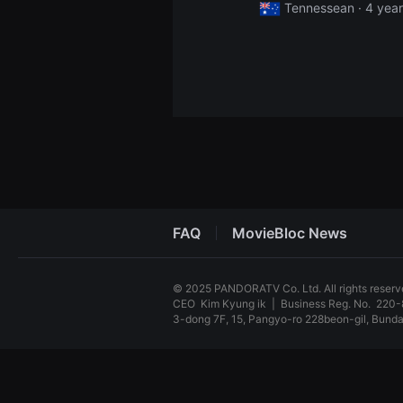
Tennessean ·
4 yea
견
할
수
있
는
온
라
인
스
트
리
밍
플
랫
폼
입
니
FAQ
MovieBloc News
다.
국
내
외
© 2025 PANDORATV Co. Ltd. All rights reser
단
CEO
Kim Kyung ik
|
Business Reg. No.
220-
편
영
3-dong 7F, 15, Pangyo-ro 228beon-gil, Bun
화
를
독
손
립
쉽
영
게
화
찾