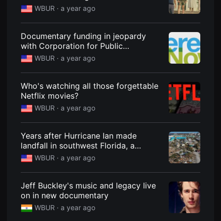
을
WBUR ·
a year ago
수
있
고,
새
Documentary funding in jeopardy
로
with Corporation for Public
운
Broadcasting shutting down
감
WBUR ·
a year ago
성
과
메
Who's watching all those forgettable
시
지
Netflix movies?
를
WBUR ·
a year ago
담
은
독
립
Years after Hurricane Ian made
영
landfall in southwest Florida, a
화
를
documentary details the mark it left
WBUR ·
a year ago
폭
넓
게
만
Jeff Buckley's music and legacy live
날
on in new documentary
수
있
WBUR ·
a year ago
어
단