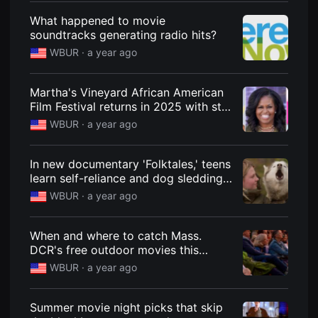
편
What happened to movie
영
화
soundtracks generating radio hits?
추
천,
WBUR ·
a year ago
독
립
영
Martha's Vineyard African American
화
추
Film Festival returns in 2025 with star
천,
power and cultural legacy
WBUR ·
a year ago
단
편
영
화
In new documentary 'Folktales,' teens
감
learn self-reliance and dog sledding
상,
독
in the Arctic wilderness
WBUR ·
a year ago
립
영
화
감
When and where to catch Mass.
상
DCR's free outdoor movies this
플
summer
랫
WBUR ·
a year ago
폼
을
찾
Summer movie night picks that skip
는
이