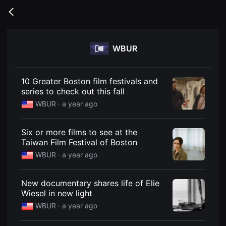
무
비
Go
블
back
록
은
단
WBUR
편
영
화
와
독
10 Greater Boston film festivals and
립
series to check out this fall
영
화
WBUR ·
a year ago
를
중
심
Six or more films to see at the
으
로
Taiwan Film Festival of Boston
다
WBUR ·
a year ago
양
한
작
품
New documentary shares life of Elie
을
Wiesel in new light
감
상
WBUR ·
a year ago
하
고
발