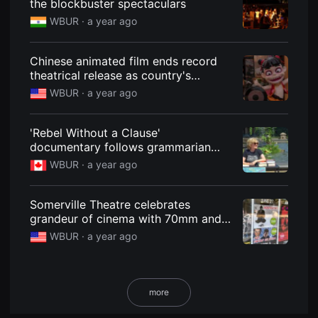
the blockbuster spectaculars
용
WBUR ·
a year ago
자
에
게
적
Chinese animated film ends record
합
theatrical release as country's
합
니
animation industry surges
WBUR ·
a year ago
다.
무
비
블
'Rebel Without a Clause'
록
documentary follows grammarian
은
신
and author Ellen Jovin on her travels
WBUR ·
a year ago
인
감
독
의
Somerville Theatre celebrates
단
grandeur of cinema with 70mm and
편
Widescreen Festival
영
WBUR ·
a year ago
화,
영
화
제
출
more
품
단