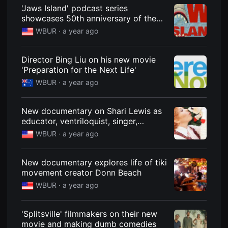
견
'Jaws Island' podcast series
할
showcases 50th anniversary of the
수
있
movie
WBUR ·
a year ago
는
온
라
인
Director Bing Liu on his new movie
스
'Preparation for the Next Life'
트
리
WBUR ·
a year ago
밍
플
랫
New documentary on Shari Lewis as
폼
입
educator, ventriloquist, singer,
니
dancer, and Lambchop's alter ego
WBUR ·
a year ago
다.
국
내
외
New documentary explores life of tiki
단
movement creator Donn Beach
편
영
WBUR ·
a year ago
화
를
손
쉽
'Splitsville' filmmakers on their new
게
movie and making dumb comedies
찾