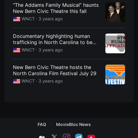
견
“The Addams Family Musical” haunts
할
New Bern Civic Theatre this fall
수
있
WNCT ·
3 years ago
는
온
라
인
Documentary highlighting human
스
trafficking in North Carolina to be
트
released in September
리
WNCT ·
3 years ago
밍
플
랫
New Bern Civic Theatre hosts the
폼
입
North Carolina Film Festival July 29
니
WNCT ·
3 years ago
다.
국
내
외
단
편
영
화
를
손
FAQ
MovieBloc News
쉽
게
medium
twitter
instagram
telegram
youtube
찾