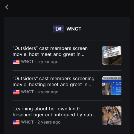
무
비
Go
블
back
록
은
단
WNCT
편
영
화
와
독
“Outsiders” cast members screen
립
movie, host meet and greet in
영
Greenville
화
WNCT ·
a year ago
를
중
심
"Outsiders" cast members screening
으
로
movie, hosting meet and greet in
다
Greenville
WNCT ·
a year ago
양
한
작
품
‘Learning about her own kind’:
을
Rescued tiger cub intrigued by nature
감
상
documentary
WNCT ·
2 years ago
하
고
발