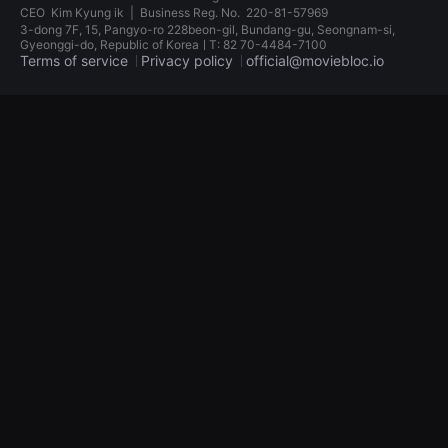
견
CEO
Kim Kyung ik
|
Business Reg. No.
220-81-57969
할
3-dong 7F, 15, Pangyo-ro 228beon-gil, Bundang-gu, Seongnam-si,
수
Gyeonggi-do, Republic of KoreaㅣT: 82 70-4484-7100
있
Terms of service
Privacy policy
official@moviebloc.io
는
온
라
독
인
립
스
영
트
화
리
단
밍
편
플
영
랫
화
폼
독
입
립
니
영
다.
화
국
단
내
편
외
영
단
화
편
독
영
립
화
영
를
화
손
단
쉽
편
게
영
찾
화