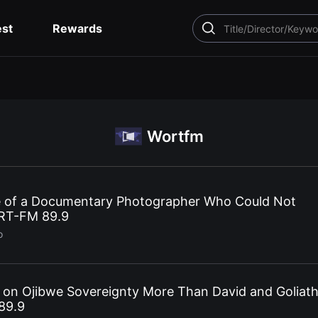
est
Rewards
SEARCH
Wortfm
fe of a Documentary Photographer Who Could Not
RT-FM 89.9
o
n Ojibwe Sovereignty More Than David and Goliat
89.9