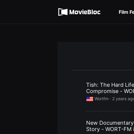
무
Terms of service
비
블
Film F
록
Privacy policy
은
단
편
영
화
와
독
립
영
화
를
중
심
으
로
Tish: The Hard Li
다
Compromise - WO
양
한
Wortfm ·
2 years ag
작
품
을
감
상
New Documentary o
하
고
Story - WORT-FM 
발