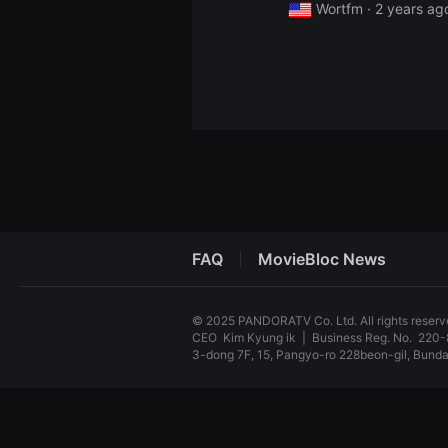
Wortfm ·
2 years ag
견
할
수
있
는
온
라
인
스
트
리
밍
플
랫
폼
입
니
FAQ
MovieBloc News
다.
국
내
외
© 2025 PANDORATV Co. Ltd. All rights reser
단
CEO
Kim Kyung ik
|
Business Reg. No.
220-
편
영
3-dong 7F, 15, Pangyo-ro 228beon-gil, Bun
화
를
독
손
립
쉽
영
게
화
찾