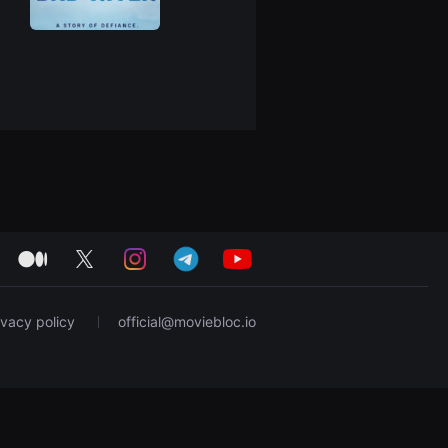
medium
twitter
instagram
telegram
youtube
ivacy policy
official@moviebloc.io