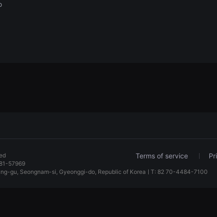
o
ved
Terms of service
Pr
81-57969
dang-gu, Seongnam-si, Gyeonggi-do, Republic of KoreaㅣT: 82 70-4484-7100