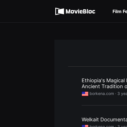
무
Terms of service
비
블
Film F
록
Privacy policy
은
단
편
영
화
와
독
립
영
화
를
중
심
으
로
Ethiopia's Magical
다
Ancient Tradition o
양
한
borkena.com ·
3 ye
작
품
을
감
상
하
Welkait Documentar
고
발
borkena.com ·
3 ye