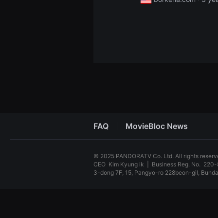
견
할
수
있
는
온
라
인
스
트
리
밍
플
랫
폼
입
니
FAQ
MovieBloc News
다.
국
내
외
© 2025 PANDORATV Co. Ltd. All rights reser
단
CEO
Kim Kyung ik
|
Business Reg. No.
220-
편
영
3-dong 7F, 15, Pangyo-ro 228beon-gil, Bun
화
를
독
손
립
쉽
영
게
화
찾