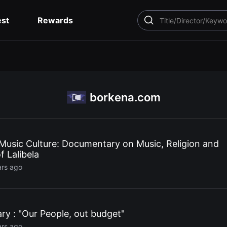
est
Rewards
SEARCH
borkena.com
 Music Culture: Documentary on Music, Religion and
f Lalibela
ars ago
y : "Our People, out budget"
ars ago