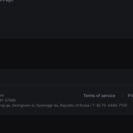
ved
Terms of service
Pr
81-57969
dang-gu, Seongnam-si, Gyeonggi-do, Republic of KoreaㅣT: 82 70-4484-7100