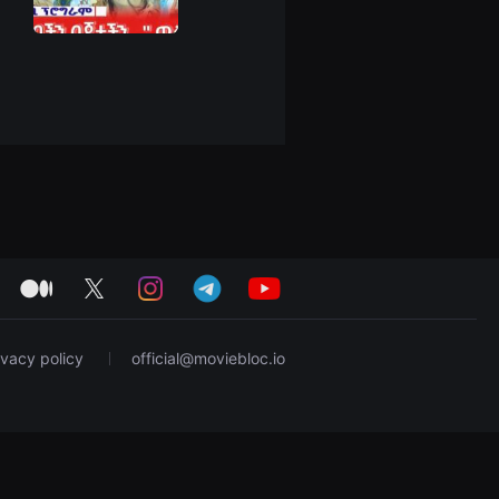
medium
twitter
instagram
telegram
youtube
ivacy policy
official@moviebloc.io