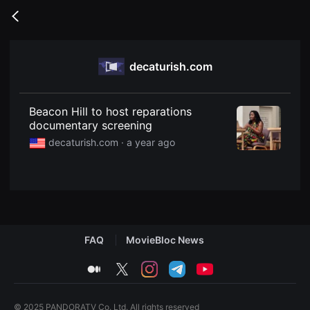
무
비
Go
블
back
록
은
단
decaturish.com
편
영
화
와
독
Beacon Hill to host reparations
립
documentary screening
영
화
decaturish.com ·
a year ago
를
중
심
으
로
다
양
한
작
FAQ
MovieBloc News
품
을
감
medium
twitter
instagram
telegram
youtube
상
하
고
발
© 2025 PANDORATV Co. Ltd. All rights reserved