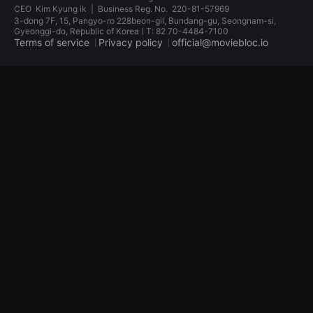
견
CEO
Kim Kyung ik
|
Business Reg. No.
220-81-57969
할
3-dong 7F, 15, Pangyo-ro 228beon-gil, Bundang-gu, Seongnam-si,
수
Gyeonggi-do, Republic of KoreaㅣT: 82 70-4484-7100
있
Terms of service
Privacy policy
official@moviebloc.io
는
온
라
독
인
립
스
영
트
화
리
단
밍
편
플
영
랫
화
폼
독
입
립
니
영
다.
화
국
단
내
편
외
영
단
화
편
독
영
립
화
영
를
화
손
단
쉽
편
게
영
찾
화