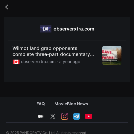
무
비
Go
블
back
록
은
단
observerxtra.com
편
영
화
와
독
Wilmot land grab opponents
립
complete three-part documentary
영
series
화
observerxtra.com ·
a year ago
를
중
심
으
로
다
양
한
작
FAQ
MovieBloc News
품
을
감
medium
twitter
instagram
telegram
youtube
상
하
고
발
© 2025 PANDORATV Co. Ltd. All rights reserved