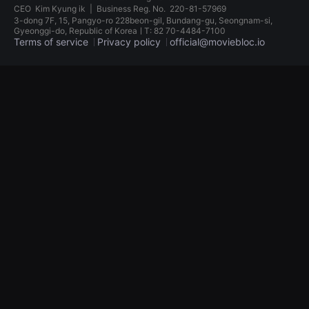
견
CEO
Kim Kyung ik
|
Business Reg. No.
220-81-57969
할
3-dong 7F, 15, Pangyo-ro 228beon-gil, Bundang-gu, Seongnam-si,
수
Gyeonggi-do, Republic of KoreaㅣT: 82 70-4484-7100
있
Terms of service
Privacy policy
official@moviebloc.io
는
온
라
독
인
립
스
영
트
화
리
단
밍
편
플
영
랫
화
폼
독
입
립
니
영
다.
화
국
단
내
편
외
영
단
화
편
독
영
립
화
영
를
화
손
단
쉽
편
게
영
찾
화