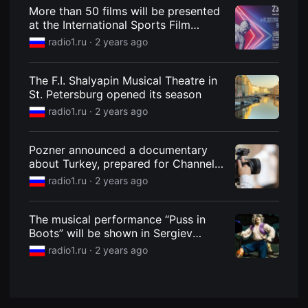
견
More than 50 films will be presented
할
at the International Sports Film
수
있
Festival in Krasnogorsk
radio1.ru ·
2 years ago
는
온
라
인
The F.I. Shalyapin Musical Theatre in
스
St. Petersburg opened its season
트
리
radio1.ru ·
2 years ago
밍
플
랫
Pozner announced a documentary
폼
입
about Turkey, prepared for Channel
니
One
radio1.ru ·
2 years ago
다.
국
내
외
The musical performance “Puss in
단
Boots” will be shown in Sergiev
편
영
Posad
radio1.ru ·
2 years ago
화
를
손
쉽
게
찾