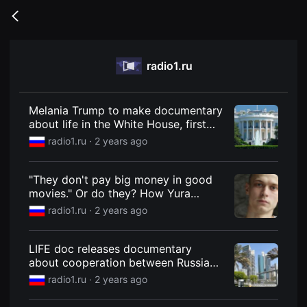
무
비
Go
블
back
록
은
단
radio1.ru
편
영
화
와
독
Melania Trump to make documentary
립
about life in the White House, first
영
ever by a US first lady
화
radio1.ru ·
2 years ago
를
중
심
"They don't pay big money in good
으
로
movies." Or do they? How Yura
다
Borisov's fee changed after
radio1.ru ·
2 years ago
양
recognition in Hollywood
한
작
품
LIFE doc releases documentary
을
about cooperation between Russia
감
상
and UAE
radio1.ru ·
2 years ago
하
고
발