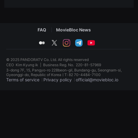
견
할
수
있
는
온
FAQ
MovieBloc News
라
인
스
medium
twitter
instagram
telegram
youtube
트
리
밍
플
© 2025 PANDORATV Co. Ltd. All rights reserved
랫
CEO
Kim Kyung ik
|
Business Reg. No.
220-81-57969
폼
3-dong 7F, 15, Pangyo-ro 228beon-gil, Bundang-gu, Seongnam-si,
입
Gyeonggi-do, Republic of KoreaㅣT: 82 70-4484-7100
니
Terms of service
Privacy policy
official@moviebloc.io
다.
국
내
독
외
립
단
영
편
화
영
단
화
편
를
영
손
화
쉽
독
게
립
찾