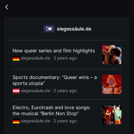
무
비
Go
블
back
록
은
단
siegessäule.de
편
영
화
와
독
New queer series and film highlights
립
영
siegessäule.de ·
2 years ago
화
를
중
심
Sports documentary: “Queer wins – a
으
sports utopia”
로
다
siegessäule.de ·
2 years ago
양
한
작
품
Electro, Eurotrash and love songs:
을
the musical “Berlin Non Stop”
감
상
siegessäule.de ·
2 years ago
하
고
발