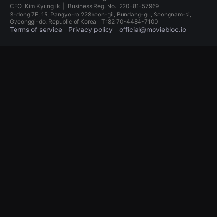
견
CEO
Kim Kyung ik
|
Business Reg. No.
220-81-57969
할
3-dong 7F, 15, Pangyo-ro 228beon-gil, Bundang-gu, Seongnam-si,
수
Gyeonggi-do, Republic of KoreaㅣT: 82 70-4484-7100
있
Terms of service
Privacy policy
official@moviebloc.io
는
온
라
독
인
립
스
영
트
화
리
단
밍
편
플
영
랫
화
폼
독
입
립
니
영
다.
화
국
단
내
편
외
영
단
화
편
독
영
립
화
영
를
화
손
단
쉽
편
게
영
찾
화