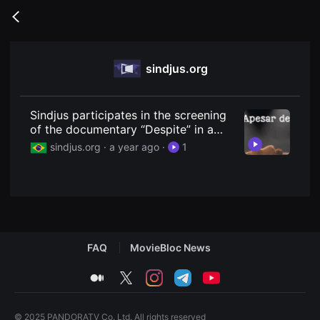
무
비
Go
블
back
록
은
단
sindjus.org
편
영
화
와
독
Sindjus participates in the screening
립
of the documentary “Despite” in a
영
session promoted by the CNJ at Cine
화
sindjus.org ·
a year ago
·
1
를
Brasília - Union of Employees of the
중
Judiciary and the MPU
심
으
로
다
양
한
작
FAQ
MovieBloc News
품
을
감
medium
twitter
instagram
telegram
youtube
상
하
고
발
© 2025 PANDORATV Co. Ltd. All rights reserved