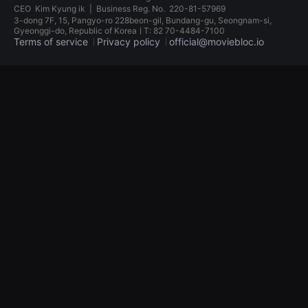
견
CEO
Kim Kyung ik
|
Business Reg. No.
220-81-57969
할
3-dong 7F, 15, Pangyo-ro 228beon-gil, Bundang-gu, Seongnam-si,
수
Gyeonggi-do, Republic of KoreaㅣT: 82 70-4484-7100
있
Terms of service
Privacy policy
official@moviebloc.io
는
온
라
독
인
립
스
영
트
화
리
단
밍
편
플
영
랫
화
폼
독
입
립
니
영
다.
화
국
단
내
편
외
영
단
화
편
독
영
립
화
영
를
화
손
단
쉽
편
게
영
찾
화