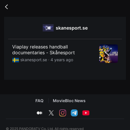
무
비
Go
블
back
록
은
단
skanesport.se
편
영
화
와
독
Viaplay releases handball
립
documentaries - Skånesport
영
화
skanesport.se ·
4 years ago
를
중
심
으
로
다
양
한
작
FAQ
MovieBloc News
품
을
감
medium
twitter
instagram
telegram
youtube
상
하
고
발
© 2025 PANDORATV Co. Ltd. All rights reserved