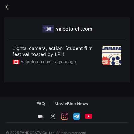
무
비
Go
블
back
록
은
단
valpotorch.com
편
영
화
와
독
Lights, camera, action: Student film
립
festival hosted by LPH
영
화
valpotorch.com ·
a year ago
를
중
심
으
로
다
양
한
작
FAQ
MovieBloc News
품
을
감
medium
twitter
instagram
telegram
youtube
상
하
고
발
© 2025 PANDORATV Co. Ltd. All rights reserved