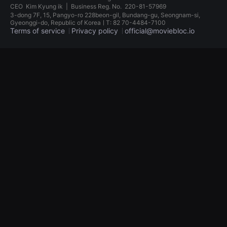
견
CEO
Kim Kyung ik
|
Business Reg. No.
220-81-57969
할
3-dong 7F, 15, Pangyo-ro 228beon-gil, Bundang-gu, Seongnam-si,
수
Gyeonggi-do, Republic of KoreaㅣT: 82 70-4484-7100
있
Terms of service
Privacy policy
official@moviebloc.io
는
온
라
독
인
립
스
영
트
화
리
단
밍
편
플
영
랫
화
폼
독
입
립
니
영
다.
화
국
단
내
편
외
영
단
화
편
독
영
립
화
영
를
화
손
단
쉽
편
게
영
찾
화