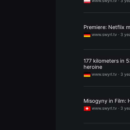
www.swyrl.tv ·
3 ye
편
영
화
추
천,
독
Premiere: Netflix 
립
www.swyrl.tv ·
3 ye
영
화
추
천,
단
편
177 kilometers in 
영
화
heroine
감
상,
www.swyrl.tv ·
3 ye
독
립
영
화
감
상
Misogyny in Film:
플
www.swyrl.tv ·
3 ye
랫
폼
을
찾
는
이