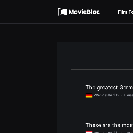
무
Terms of service
비
블
Film F
록
Privacy policy
은
단
편
영
화
와
독
립
영
화
를
중
심
으
로
The greatest Germa
다
양
www.swyrl.tv ·
a ye
한
작
품
을
감
상
하
These are the most
고
발
www.swyrl.tv ·
a ye