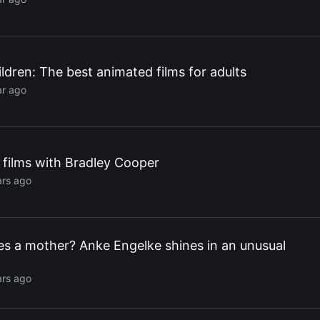
ildren: The best animated films for adults
ar ago
 films with Bradley Cooper
ars ago
s a mother? Anke Engelke shines in an unusual
ars ago