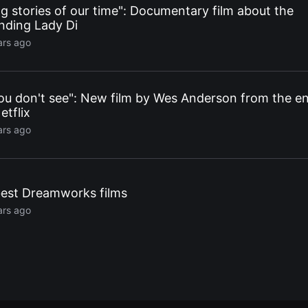
ng stories of our time": Documentary film about the
nding Lady Di
ars ago
ou don't see": New film by Wes Anderson from the e
tflix
ars ago
best Dreamworks films
ars ago