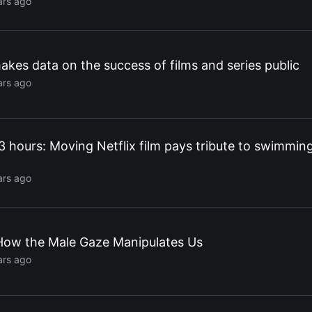
ars ago
makes data on the success of films and series public
ars ago
53 hours: Moving Netflix film pays tribute to swimmin
ars ago
 How the Male Gaze Manipulates Us
ars ago