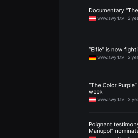
을
수
Documentary "The 
있
고,
www.swyrl.tv ·
2 ye
새
로
운
감
성
과
“Elfie” is now figh
메
시
www.swyrl.tv ·
2 ye
지
를
담
은
독
립
“The Color Purple”
영
week
화
를
www.swyrl.tv ·
3 ye
폭
넓
게
만
날
수
Poignant testimon
있
Mariupol” nominat
어
단