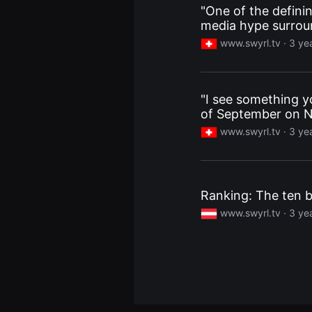
"One of the defini
용
자
media hype surrou
에
게
www.swyrl.tv ·
3 ye
적
합
합
니
다.
"I see something y
무
of September on Ne
비
블
www.swyrl.tv ·
3 ye
록
은
신
인
감
독
Ranking: The ten 
의
단
www.swyrl.tv ·
3 ye
편
영
화,
영
화
제
출
품
단