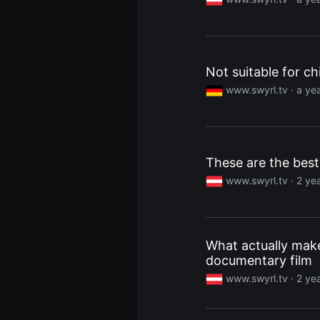
견
할
수
있
는
온
Not suitable for ch
라
인
www.swyrl.tv ·
a ye
스
트
리
밍
플
랫
폼
These are the best
입
니
www.swyrl.tv ·
2 ye
다.
국
내
외
단
편
What actually make
영
documentary film
화
를
www.swyrl.tv ·
2 ye
손
쉽
게
찾