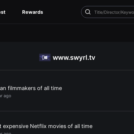
est
Rewards
SEARCH
www.swyrl.tv
n filmmakers of all time
ar ago
 expensive Netflix movies of all time
ar ago