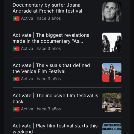
견
Documentary by surfer Joana
할
Andrade at French film festival
수
있
Activa ·
hace 3 años
는
온
라
인
Activate | The biggest revelations
스
made in the documentary "As
트
Supermodelos"
리
Activa ·
hace 3 años
밍
플
랫
Activate | The visuals that defined
폼
입
the Venice Film Festival
니
Activa ·
hace 3 años
다.
국
내
외
Activate | The inclusive film festival is
단
back
편
영
Activa ·
hace 3 años
화
를
손
쉽
Activate | Play film festival starts this
게
weekend
찾