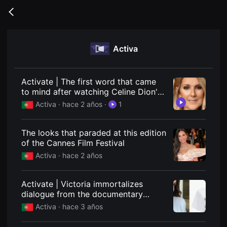
무
비
Go
블
back
록
은
단
Activa
편
영
화
와
독
Activate | The first word that came
립
to mind after watching Celine Dion's
영
documentary
화
Activa ·
hace 2 años
·
1
를
중
심
The looks that paraded at this edition
으
로
of the Cannes Film Festival
다
Activa ·
hace 2 años
양
한
작
품
Activate | Victoria immortalizes
을
dialogue from the documentary
감
상
"Beckham"
Activa ·
hace 3 años
하
고
발