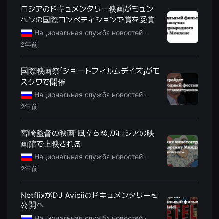
용
ロシアのドキュメンタリー映画がミュン
자
ヘンの国際コンペティションで賞を受賞
에
게
Национальная служба новостей ·
적
합
2年前
합
니
다.
国際映画祭「ショートフィルムデイズ」がモ
무
비
スクワで開催
블
Национальная служба новостей ·
록
은
2年前
신
인
감
독
宮崎監督の映画「風立ちぬ」がロシアの映
의
画館で上映される
단
편
Национальная служба новостей ·
영
2年前
화,
영
화
제
NetflixがDJ Aviciiのドキュメンタリーを
출
公開へ
품
단
Национальная служба новостей ·