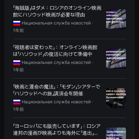
을
「海賊版」はダメ：ロシアのオンライン映画
수
있
館にハリウッド映画が必要な理由
고,
새
Национальная служба новостей ·
로
1年前
운
감
성
과
「視聴者は変わった」：オンライン映画館
메
は「ハリウッド」の復活に向けて準備中
시
지
Национальная служба новостей ·
를
담
1年前
은
독
립
「映画と運命の魔法」：「モダン」シアターで
영
화
「ハリウッドへの旅」講演会を開催
를
폭
Национальная служба новостей ·
넓
1年前
게
만
날
수
「ヨーロッパにも販売しています」：ロシア
있
連邦の漫画が映画よりも海外に「進出」し
어
단