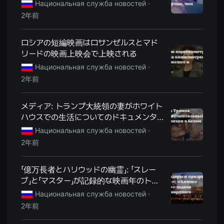
ている理由
Национальная служба новостей ·
편
영
2年前
화
추
천,
ロシアの短編映画はロサンゼルスとマド
독
립
リードの映画上映会で上映される
영
화
Национальная служба новостей ·
추
2年前
천,
단
편
영
メディア: トランプ大統領の妻がホワイト
화
ハウスでの生活についてのドキュメンタ
감
상,
リーを制作する予定
Национальная служба новостей ·
독
립
2年前
영
화
감
「億万長者とハリウッドの幽霊」: 「スレー
상
플
ブ」と「マスター」が記録的な映画年のトレ
랫
ンドを決める
Национальная служба новостей ·
폼
을
2年前
찾
는
이