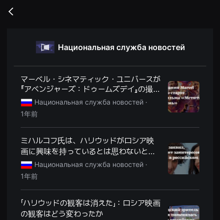
무
비
Go
블
back
록
은
단
Национальная служба новостей
편
영
화
와
독
マーベル・シネマティック・ユニバースが
립
『アベンジャーズ：ドゥームズデイ』の撮影
영
開始を発表
화
Национальная служба новостей ·
를
1年前
중
심
으
로
ミハルコフ氏は、ハリウッドがロシア映
다
画に興味を持っているとは思わないと述
양
한
べた。
Национальная служба новостей ·
작
품
1年前
을
감
상
「ハリウッドの観客は消えた」：ロシア映画
하
고
の観客はどう変わったか
발