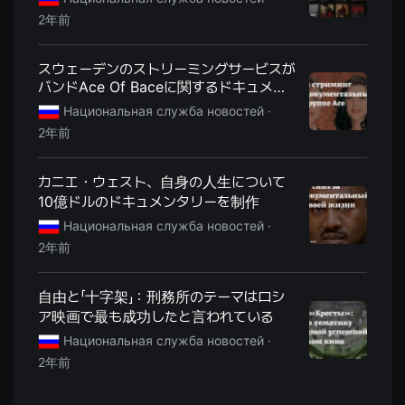
편
영
2年前
화,
화
제
スウェーデンのストリーミングサービスが
성
있
バンドAce Of Baceに関するドキュメン
는
タリーを放映する
독
Национальная служба новостей ·
립
2年前
영
화,
예
술
カニエ・ウェスト、自身の人生について
성
10億ドルのドキュメンタリーを制作
과
작
Национальная служба новостей ·
품
성
2年前
을
갖
춘
自由と「十字架」：刑務所のテーマはロシ
독
립
ア映画で最も成功したと言われている
영
Национальная служба новостей ·
화
를
2年前
지
속
적