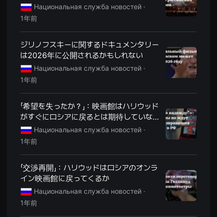
견
Национальная служба новостей ·
할
1年前
수
있
는
온
ジリノフスキーに関するドキュメンタリー
라
は2026年に公開されるかもしれない
인
스
Национальная служба новостей ·
트
리
1年前
밍
플
랫
「希望を失ったか？」：映画館はハリウッド
폼
입
がすぐにロシアに戻るとは期待していな
니
い
다.
Национальная служба новостей ·
국
1年前
내
외
단
편
「交渉再開」：ハリウッドはロシアのオンラ
영
イン映画館に戻ってくるか
화
를
Национальная служба новостей ·
손
쉽
1年前
게
찾