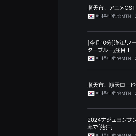
용
順天市、アニメOST
자
에
머니투데이방송MTN ·
게
적
합
합
니
다.
[今月10分]漢江「ノ
무
ターブルー」注目！
비
블
머니투데이방송MTN ·
록
은
신
인
감
독
順天市、順天ロード
의
단
머니투데이방송MTN ·
편
영
화,
영
화
제
2024ナジュヨンサ
출
率で「熱狂」
품
단
머니투데이방송MTN ·