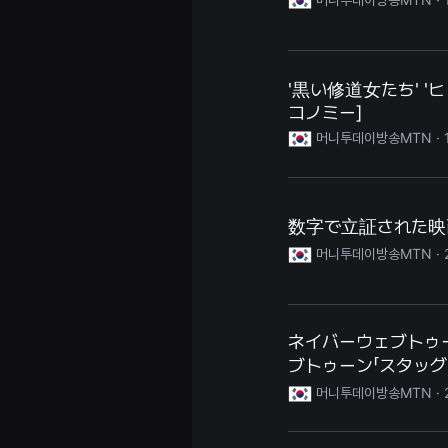
견
할
수
있
는
온
'黒い修道女たち' '
라
コノミー]
인
스
머니투데이방송MTN ·
트
리
밍
플
랫
폼
数字で立証された映
입
니
머니투데이방송MTN ·
다.
국
내
외
단
편
ネイバーウェブトゥ
영
ブトゥーン「スタッグ
화
를
머니투데이방송MTN ·
손
쉽
게
찾