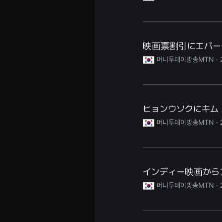
편
영
화
추
천,
독
映画票割引にエバー
립
영
머니투데이방송MTN ·
화
추
천,
단
편
영
ヒョンウソクにキム・
화
감
머니투데이방송MTN ·
상,
독
립
영
화
감
상
インディー映画からア
플
랫
머니투데이방송MTN ·
폼
을
찾
는
이