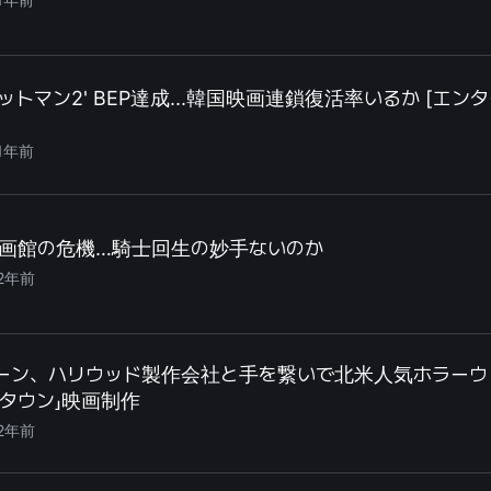
ヒットマン2' BEP達成...韓国映画連鎖復活率いるか [エン
1年前
画館の危機…騎士回生の妙手ないのか
2年前
ーン、ハリウッド製作会社と手を繋いで北米人気ホラーウ
タウン」映画制作
2年前