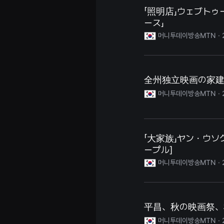
을
「照明店」ウェブト
수
있
ース」
고,
머니투데이방송MTN ·
새
로
운
감
성
과
全州独立映画の家建
메
시
머니투데이방송MTN ·
지
를
담
은
독
립
「大家族」ヤン・ウソ
영
화
ープル]
를
머니투데이방송MTN ·
폭
넓
게
만
날
수
平昌、秋の映画祭、
있
어
머니투데이방송MTN ·
단