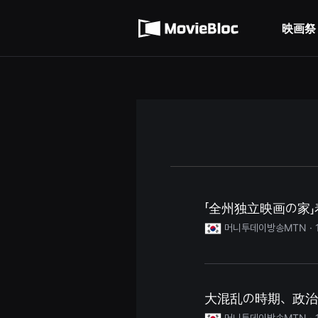
무
利用規約
비
블
映画祭
個人情報処理方針
록
은
단
편
영
화
와
독
립
영
화
를
중
심
으
로
「全州独立映画の家
다
양
머니투데이방송MTN ·
한
작
품
을
감
상
하
大混乱の時期、政治
고
발
머니투데이방송MTN ·