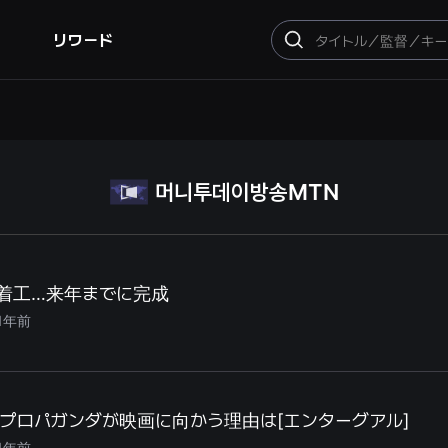
リワード
検
索
머니투데이방송MTN
」着工…来年までに完成
1年前
プロパガンダが映画に向かう理由は[エンターグアル]
1年前