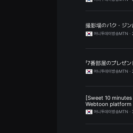
편
영
화,
화
제
성
撮影場のパク・ジン
있
는
머니투데이방송MTN ·
독
립
영
화,
예
술
「7番部屋のプレゼ
성
과
머니투데이방송MTN ·
작
품
성
을
갖
춘
[Sweet 10 minutes 
독
립
Webtoon platform o
영
머니투데이방송MTN ·
화
를
지
속
적