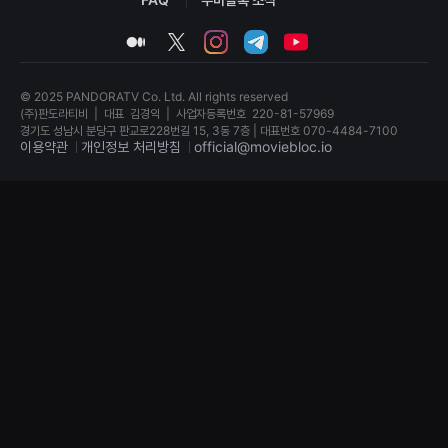
견
할
medium
twitter
instagram
telegram
youtube
수
있
는
온
© 2025 PANDORATV Co. Ltd. All rights reserved
라
인
(주)판도라티비
|
대표
김경익
|
사업자등록번호
220-81-57969
스
경기도 성남시 분당구 판교로228번길 15, 3동 7층 | 대표번호 070-4484-7100
트
이용약관
개인정보 처리방침
official@moviebloc.io
리
밍
독
플
립
랫
영
폼
화
입
단
니
편
다.
영
국
화
내
독
외
립
단
영
편
화
영
단
화
편
를
영
손
화
쉽
독
게
립
찾