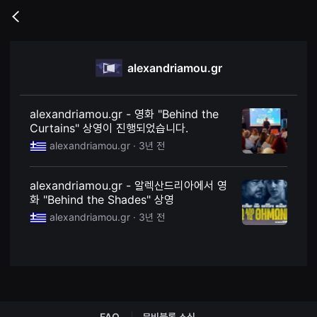
무
비
Go
블
back
록
은
단
alexandriamou.gr
편
영
화
와
독
alexandriamou.gr - 영화 "Behind the
립
Curtains" 상영이 진행되었습니다.
영
화
alexandriamou.gr ·
3년 전
를
중
심
alexandriamou.gr - 알렉산드리아에서 영
으
로
화 "Behind the Shades" 상영
다
alexandriamou.gr ·
3년 전
양
한
작
품
을
감
상
하
고
발
FAQ
무비블록 소식