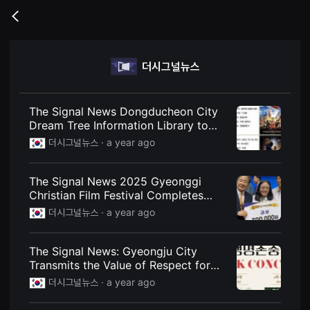
무
비
Go
블
back
록
은
단
더시그널뉴스
편
영
화
와
독
The Signal News Dongducheon City
립
Dream Tree Information Library to
영
Screen Animation and Family Films
화
더시그널뉴스 ·
a year ago
를
Freely on Weekends in October
중
심
The Signal News 2025 Gyeonggi
으
로
Christian Film Festival Completes
다
Successfully... Osan Baptist Church
더시그널뉴스 ·
a year ago
양
Wins Gold Prize for "Because of
한
작
Jesus"
품
The Signal News: Gyeongju City
을
Transmits the Value of Respect for
감
상
Life Through Film
더시그널뉴스 ·
a year ago
하
고
발