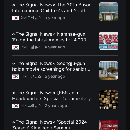
견
≪The Signal News≫ The 20th Busan
할
International Children's and Youth
수
있
Film Festival West BIKY, held in
더시그널뉴스 ·
a year ago
는
Gangseo-gu
온
라
인
≪The Signal News≫ Namhae-gun
스
‘Enjoy the latest movies for 4,000
트
won at Treasure Island Cinema~’
리
더시그널뉴스 ·
a year ago
밍
플
랫
≪The Signal News≫ Seongju-gun
폼
입
holds movie screenings for senior
니
citizens living alone A happy
더시그널뉴스 ·
a year ago
다.
companionship through movies
국
내
외
≪The Signal News≫ [KBS Jeju
단
Headquarters Special Documentary]
편
영
The Tragedy of Toys, and What
더시그널뉴스 ·
2 years ago
화
Happened After
를
손
쉽
≪The Signal News≫ ‘Special 2024
게
Season’ Kimcheon Sangmu,
찾