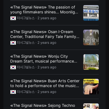
편
≪The Signal News≫ The passion of
영
화
young filmmakers shines… Moonlight
추
screening held successfully at
천,
더시그널뉴스 ·
2 years ago
Jeonbuk Provincial Office
독
립
영
≪The Signal News≫ Osan I-Dream
화
추
Center, Traditional Fairy Tale Family
천,
Musical ‘The Sun and the Moon’
더시그널뉴스 ·
2 years ago
단
Performance
편
영
화
≪The Signal News≫ Wonju City
감
Dream Start, musical performance
상,
독
viewing program
더시그널뉴스 ·
2 years ago
립
영
화
감
≪The Signal News≫ Buan Arts Center
상
to hold a performance of the musical
플
‘Chef’ on the 20th
랫
더시그널뉴스 ·
2 years ago
폼
을
찾
≪The Signal News≫ Sejong Techno
는
이