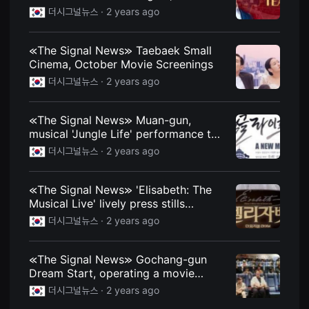
Documentary ‘DIVE IN 2024’ to be
을
더시그널뉴스 ·
2 years ago
수
released on the 9th
있
고,
새
≪The Signal News≫ Taebaek Small
로
Cinema, October Movie Screenings
운
감
더시그널뉴스 ·
2 years ago
성
과
메
≪The Signal News≫ Muan-gun,
시
지
musical 'Jungle Life' performance to
를
be held on the 17th
더시그널뉴스 ·
2 years ago
담
은
독
립
≪The Signal News≫ 'Elisabeth: The
영
Musical Live' lively press stills
화
를
revealed! Ticket sales open on
더시그널뉴스 ·
2 years ago
폭
Monday, October 7!
넓
게
만
≪The Signal News≫ Gochang-gun
날
Dream Start, operating a movie
수
viewing program with family
있
더시그널뉴스 ·
2 years ago
어
단