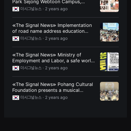
Park Sejong Webtoon Campus,
용
recruiting trainees for webtoon
더시그널뉴스 ·
2 years ago
자
education program for youth
에
게
적
≪The Signal News≫ Implementation
합
of road name address education
합
니
through animation containing the 12
더시그널뉴스 ·
2 years ago
다.
scenic views of Dalseong
무
비
블
≪The Signal News≫ Ministry of
록
Employment and Labor, a safe world
은
신
drawn through webtoons!
더시그널뉴스 ·
2 years ago
인
감
독
의
≪The Signal News≫ Pohang Cultural
단
Foundation presents a musical
편
highlighting the life of Father Louis
영
더시그널뉴스 ·
2 years ago
화,
Delande
영
화
제
출
품
단