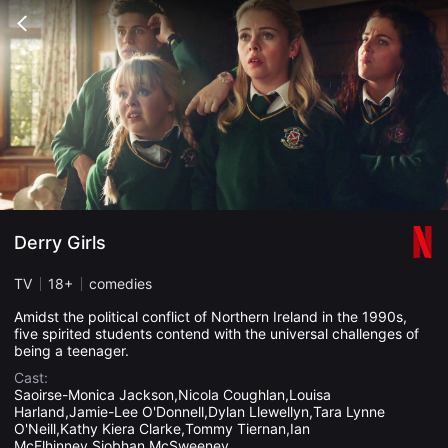
무
비
Go
블
back
록
은
단
편
영
화
와
독
립
영
화
를
중
Derry Girls
심
으
로
TV
18+
comedies
다
양
Amidst the political conflict of Northern Ireland in the 1990s,
한
five spirited students contend with the universal challenges of
작
being a teenager.
품
을
Cast:
감
Saoirse-Monica Jackson,Nicola Coughlan,Louisa
상
Harland,Jamie-Lee O'Donnell,Dylan Llewellyn,Tara Lynne
하
고
O'Neill,Kathy Kiera Clarke,Tommy Tiernan,Ian
발
McElhinney,Siobhan McSweeney