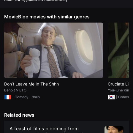
견
할
수
있
MovieBloc movies with similar genres
는
온
라
인
스
트
리
밍
플
랫
폼
입
니
다.
국
Don’t Leave Me In The Shhh
Cruciate Lig
내
Benoît NIETO
You-june Kim
외
단
Comedy
8min
Comedy
편
영
화
를
Related news
손
쉽
게
A feast of films blooming from
찾