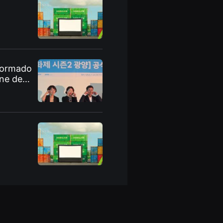
sformado
ine de