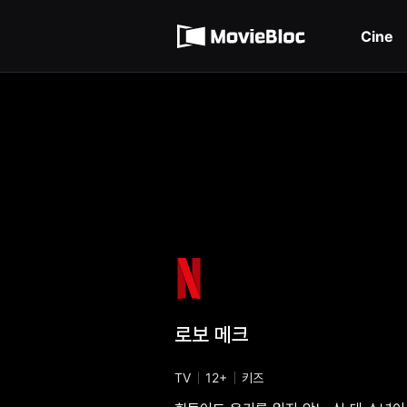
무
Términos de servicio
비
블
Cine
록
Política de privacidad
은
단
편
영
화
와
독
립
영
화
를
중
심
으
로
다
양
한
작
품
로보 메크
을
감
상
하
TV
12+
키즈
고
발