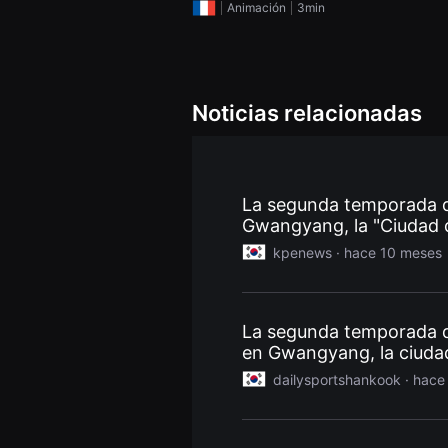
Animación
3min
을
수
있
고,
새
로
운
Noticias relacionadas
감
성
과
메
시
지
La segunda temporada d
를
담
Gwangyang, la "Ciudad de
은
proyectadas gratuitame
독
kpenews ·
hace 10 meses
립
영
화
를
폭
La segunda temporada de
넓
en Gwangyang, la ciudad 
게
만
dailysportshankook ·
hace
날
수
있
어
단