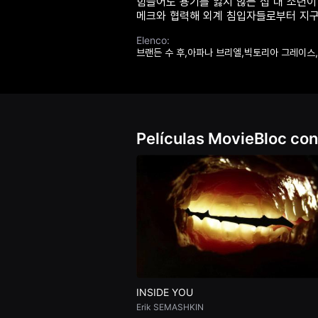
힘들어도 용기를 잃지 않는 십 대 소년이
견
메크와 협력해 외계 침입자들로부터 지구
할
수
있
Elenco:
는
브랜든 수 후,아파나 브리엘,빅토리아 그레이스
온
라
인
스
트
리
밍
플
Películas MovieBloc con
랫
폼
입
니
다.
국
내
외
단
편
영
화
를
손
INSIDE YOU
쉽
게
Erik SEMASHKIN
찾