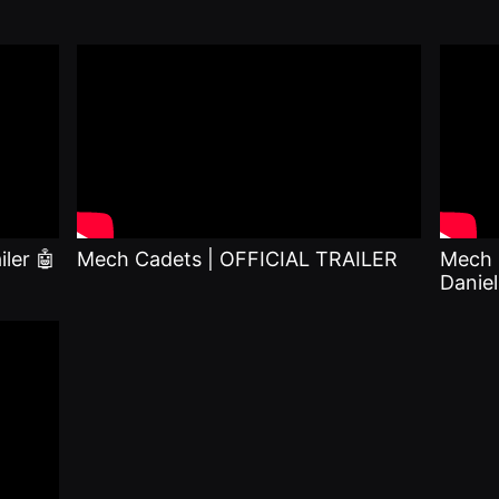
ler 🤖
Mech Cadets | OFFICIAL TRAILER
Mech C
Danie
Comic