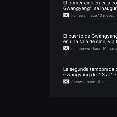
El primer cine en caja 
편
영
Gwangyang", se inaugura
화
추
kpinews ·
hace 10 meses
천,
독
립
영
화
El puerto de Gwangyang,
추
en una sala de cine, y a
천,
Namdo".
단
nocutnews ·
hace 10 mese
편
영
화
감
상,
La segunda temporada de
독
Gwangyang del 23 al 27
립
영
fnnews ·
hace 10 meses
화
감
상
플
랫
폼
을
찾
는
이