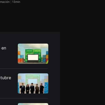
imación
13min
Animación
11min
e en
ctubre