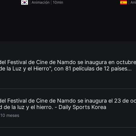
Animación
10min
An
el Festival de Cine de Namdo se inaugura en octubr
 la Luz y el Hierro", con 81 películas de 12 países
nte - Korea Economic Daily
l Festival de Cine de Namdo se inaugura el 23 de o
de la luz y el hierro. - Daily Sports Korea
 10 meses