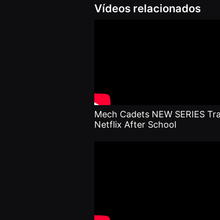
Vídeos relacionados
용
자
에
게
적
합
합
니
다.
무
비
블
록
은
신
Mech Cadets NEW SERIES Trai
인
Netflix After School
감
독
의
단
편
영
화,
영
화
제
출
품
단