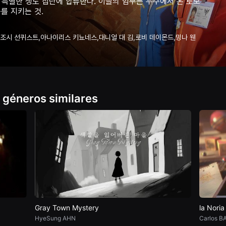
 특별한 생도 집단에 합류한다. 이들의 임무는 우주에서 온 로보
를 지키는 것.
,조시 선퀴스트,아나이리스 키뇨네스,대니얼 대 김,로비 데이몬드,밍나 웬
 géneros similares
Gray Town Mystery
la Noria
HyeSung AHN
Carlos B