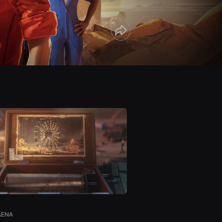
Compartir
OrHoDa
AENA
Tigris ALT SAKDA