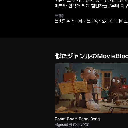
힘들어도 용기를 잃지 않는 십 대 소년이
견
메크와 협력해 외계 침입자들로부터 지구
할
수
있
出演:
는
브랜든 수 후,아파나 브리엘,빅토리아 그레이스
온
라
인
스
트
리
밍
플
似たジャンルのMovieBlo
랫
폼
입
니
다.
국
내
외
단
편
영
화
를
손
쉽
Boom-Boom Bang-Bang
게
Vignaud ALEXANDRE
찾