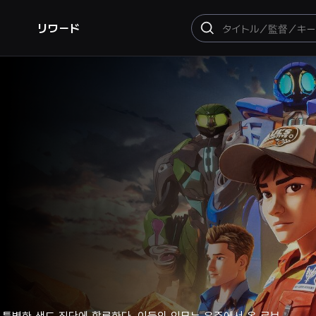
リワード
検
索