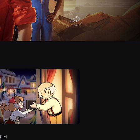
共
有
The Zapperz
 KIM
Robin BARRIÈRE