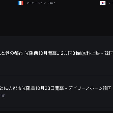
アニメーション
8min
ア
と鉄の都市」光陽西10月開幕..12カ国81編無料上映 - 韓
鉄の都市光陽書10月23日開幕 - デイリースポーツ韓国
月前