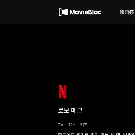
무
利用規約
비
블
映画祭
個人情報処理方針
록
은
단
편
영
화
와
독
립
영
화
를
중
심
으
로
다
양
한
작
품
로보 메크
을
감
상
하
TV
12+
키즈
고
발