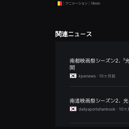
을
アニメーション
18min
수
있
고,
새
로
운
関連ニュース
감
성
과
메
시
지
를
南都映画祭シーズン2、「光
담
聞
은
독
kpenews ·
10ヶ月前
립
영
화
를
폭
넓
南道映画祭シーズン2、光と
게
만
dailysportshankook ·
10ヶ
날
수
있
어
단