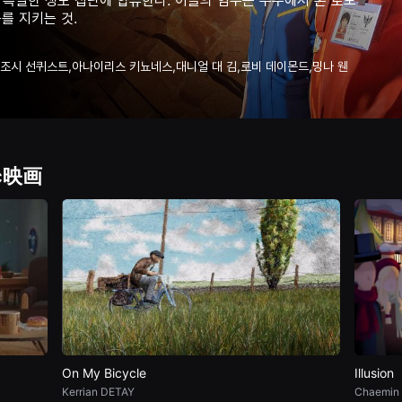
 특별한 생도 집단에 합류한다. 이들의 임무는 우주에서 온 로보
를 지키는 것.
,조시 선퀴스트,아나이리스 키뇨네스,대니얼 대 김,로비 데이몬드,밍나 웬
c映画
On My Bicycle
Illusion
Kerrian DETAY
Chaemin