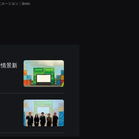
ニメーション
9min
アニメーション
4min
国情景新