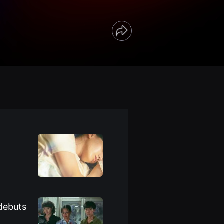
Share
 debuts