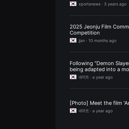
을
xportsnews ·
3 years ago
수
있
고,
새
로
2025 Jeonju Film Comm
운
Competition
감
성
jjan ·
10 months ago
과
메
시
지
를
Following "Demon Slayer
담
은
being adapted into a mo
독
립
네이트 ·
a year ago
영
화
를
폭
넓
[Photo] Meet the film 'A
게
만
네이트 ·
a year ago
날
수
있
어
단