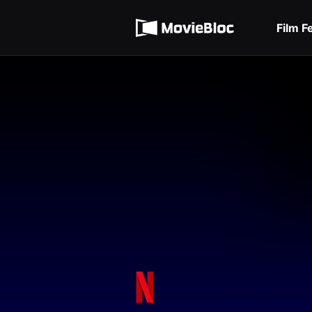
무
Terms of service
비
블
Film F
록
Privacy policy
은
단
편
영
화
와
독
립
영
화
를
중
심
으
로
다
양
한
작
품
을
감
상
하
고
발