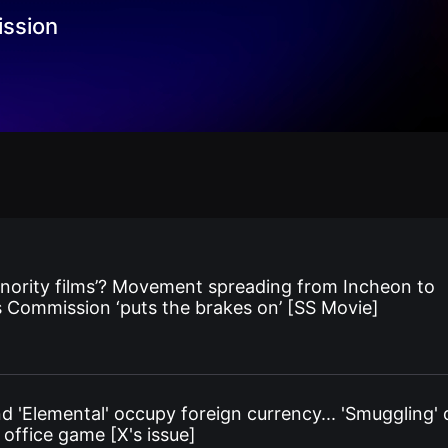
ission
inority films’? Movement spreading from Incheon to
Commission ‘puts the brakes on’ [SS Movie]
nd 'Elemental' occupy foreign currency... 'Smuggling'
 office game [X's issue]