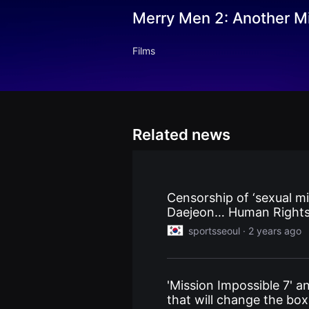
견
Merry Men 2: Another M
할
수
있
는
Films
온
라
인
스
트
리
밍
플
Related news
랫
폼
입
니
다.
국
Censorship of ‘sexual m
내
Daejeon… Human Rights 
외
단
sportsseoul ·
2 years ago
편
영
화
를
손
'Mission Impossible 7' a
쉽
게
that will change the box
찾