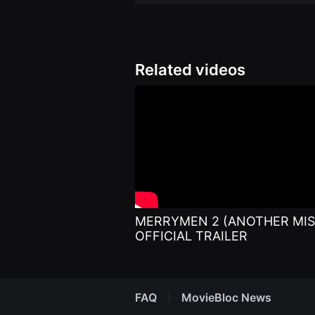
편
영
화
추
천,
독
Related videos
립
영
화
추
천,
단
편
영
화
감
상,
독
립
영
MERRYMEN 2 (ANOTHER MIS
화
감
OFFICIAL TRAILER
상
플
랫
폼
을
찾
FAQ
MovieBloc News
는
이