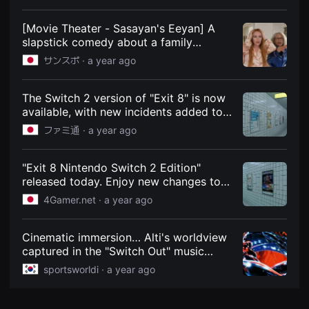
견
할
수
[Movie Theater - Sasayan's Eeyan] A
있
slapstick comedy about a family
는
switching bodies. "Shuffle Friday"
온
サンスポ ·
a year ago
라
(Distributed by Walt Disney Japan)
인
opens on the 5th.
스
The Switch 2 version of "Exit 8" is now
트
리
available, with new incidents added to
밍
celebrate the film's release. The new
ファミ通 ·
a year ago
플
incidents will be implemented in the
랫
폼
console and mobile versions at a later
입
date. | Famitsu.com for the latest
"Exit 8 Nintendo Switch 2 Edition"
니
gaming and entertainment news
released today. Enjoy new changes to
다.
국
celebrate the release of the movie.
4Gamer.net ·
a year ago
내
외
단
편
Cinematic immersion… Alti's worldview
영
captured in the "Switch Out" music
화
video.
를
sportsworldi ·
a year ago
손
쉽
게
찾