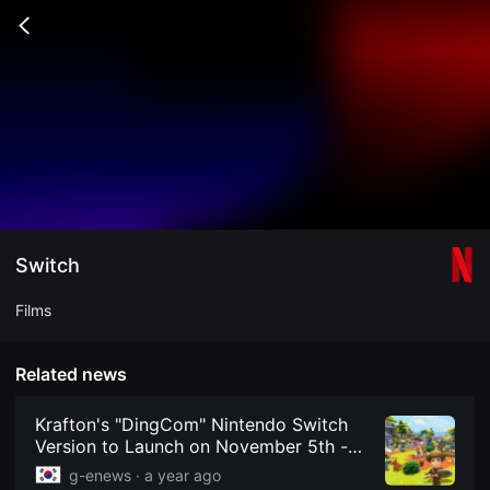
무
비
Go
블
back
록
은
단
편
영
화
와
독
립
영
화
를
중
Switch
심
으
로
Films
다
양
한
작
Related news
품
을
감
Krafton's "DingCom" Nintendo Switch
상
Version to Launch on November 5th -
하
Global Economic
고
g-enews ·
a year ago
발