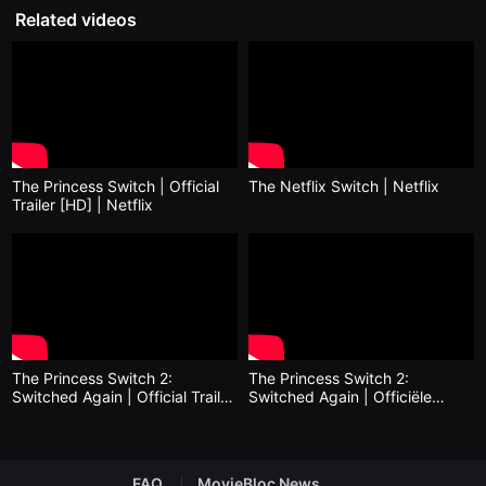
을
Related videos
수
있
고,
새
로
운
감
성
과
메
The Princess Switch | Official
The Netflix Switch | Netflix
시
Trailer [HD] | Netflix
지
를
담
은
독
립
영
화
를
폭
넓
The Princess Switch 2:
The Princess Switch 2:
게
Switched Again | Official Trailer
Switched Again | Officiële
만
| Netflix
trailer | Netflix
날
수
있
어
FAQ
MovieBloc News
단