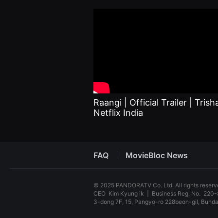
을
수
있
고,
새
로
운
감
성
과
메
시
지
를
Raangi | Official Trailer | Trisha
담
Netflix India
은
독
립
영
화
를
FAQ
MovieBloc News
폭
넓
게
만
© 2025 PANDORATV Co. Ltd. All rights reser
날
CEO
Kim Kyung ik
|
Business Reg. No.
220-
수
3-dong 7F, 15, Pangyo-ro 228beon-gil, Bun
있
어
단