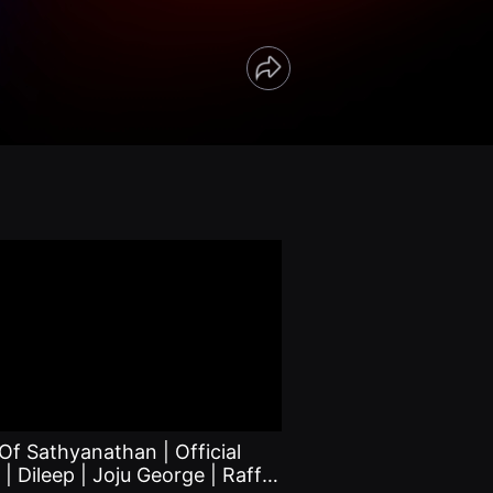
Share
Of Sathyanathan | Official
r | Dileep | Joju George | Raffi |