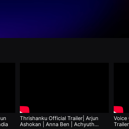
jun
Thrishanku Official Trailer| Arjun
Voice 
ndia
Ashokan | Anna Ben | Achyuth
Traile