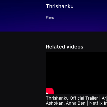
견
Thrishanku
할
수
있
는
Films
온
라
인
스
트
리
밍
플
Related videos
랫
폼
입
니
다.
국
내
외
단
편
영
화
를
손
Thrishanku Official Trailer | Ar
쉽
Ashokan, Anna Ben | Netflix I
게
찾