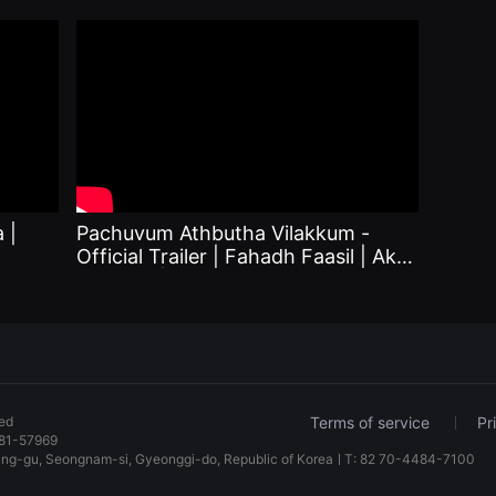
Vinayak|Jay Unnithan |Matchbox
Badus
Shots
 |
Pachuvum Athbutha Vilakkum -
Official Trailer | Fahadh Faasil | Akhil
Sathyan | Full Moon Cinema
ved
Terms of service
Pr
81-57969
dang-gu, Seongnam-si, Gyeonggi-do, Republic of KoreaㅣT: 82 70-4484-7100