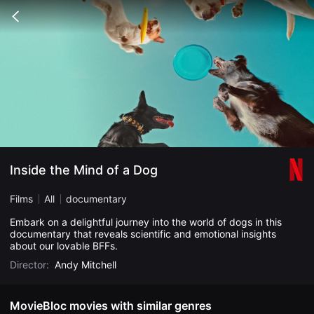
무
비
Go
블
back
록
은
단
편
영
화
와
독
립
영
화
를
중
Inside the Mind of a Dog
심
으
로
Films
All
documentary
다
양
Embark on a delightful journey into the world of dogs in this
한
documentary that reveals scientific and emotional insights
작
about our lovable BFFs.
품
을
Director:
Andy Mitchell
감
상
하
고
MovieBloc movies with similar genres
발