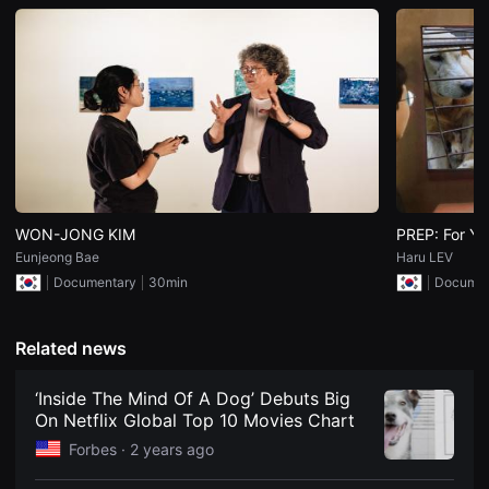
견
할
수
있
는
온
라
인
스
트
리
밍
플
랫
WON-JONG KIM
PREP: For Y
폼
입
Eunjeong Bae
Haru LEV
니
Documentary
30min
Documen
다.
국
내
외
Related news
단
편
영
‘Inside The Mind Of A Dog’ Debuts Big
화
On Netflix Global Top 10 Movies Chart
를
손
Forbes ·
2 years ago
쉽
게
찾