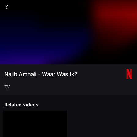
무
비
Go
블
back
록
은
단
편
영
화
와
독
립
영
화
를
중
Najib Amhali - Waar Was Ik?
심
으
로
TV
다
양
한
작
Related videos
품
을
감
상
하
고
발