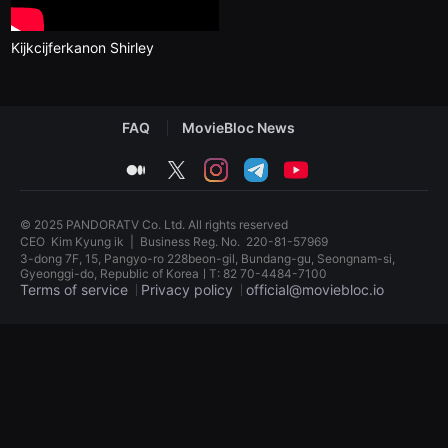
견
할
수
Kijkcijferkanon Shirley
있
는
온
라
인
FAQ
MovieBloc News
스
트
리
medium
twitter
instagram
telegram
youtube
밍
플
랫
폼
© 2025 PANDORATV Co. Ltd. All rights reserved
입
CEO
Kim Kyung ik
|
Business Reg. No.
220-81-57969
니
3-dong 7F, 15, Pangyo-ro 228beon-gil, Bundang-gu, Seongnam-si,
다.
Gyeonggi-do, Republic of KoreaㅣT: 82 70-4484-7100
국
Terms of service
Privacy policy
official@moviebloc.io
내
외
단
독
편
립
영
영
화
화
를
단
손
편
쉽
영
게
화
찾