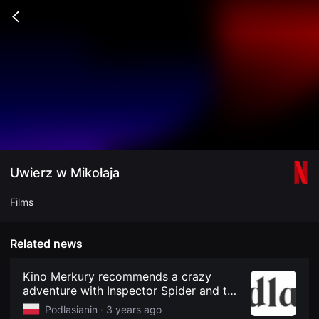
무
비
Go
블
back
록
은
단
편
영
화
와
독
립
영
화
를
중
Uwierz w Mikołaja
심
으
로
Films
다
양
한
작
Related news
품
을
감
Kino Merkury recommends a crazy
상
adventure with Inspector Spider and the
하
comedy "Believe in Santa Claus" -
고
Podlasianin ·
3 years ago
발