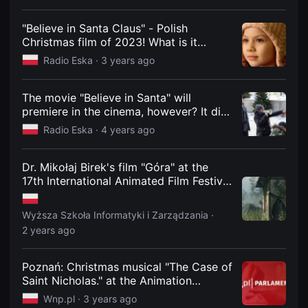
Podlasianin
견
할
수
"Believe in Santa Claus" - Polish
있
Christmas film of 2023! What is it
는
about? Cast, premiere
온
Radio Eska ·
3 years ago
라
인
스
The movie "Believe in Santa" will
트
리
premiere in the cinema, however? It did
밍
not appear on TVP VOD
Radio Eska ·
4 years ago
플
랫
폼
입
Dr. Mikołaj Birek's film "Góra" at the
니
17th International Animated Film Festival
다.
국
Animator - WSIiZ in Rzeszów
내
외
Wyższa Szkoła Informatyki i Zarządzania ·
단
2 years ago
편
영
화
를
Poznań: Christmas musical "The Case of
손
Saint Nicholas." at the Animation
쉽
Theater
게
Wnp.pl ·
3 years ago
찾