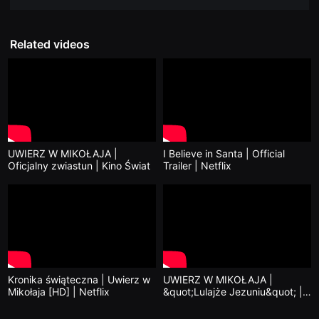
을
수
있
고,
Related videos
새
로
운
감
성
과
메
시
지
를
UWIERZ W MIKOŁAJA |
I Believe in Santa | Official
담
Oficjalny zwiastun | Kino Świat
Trailer | Netflix
은
독
립
영
화
를
폭
넓
게
만
날
Kronika świąteczna | Uwierz w
UWIERZ W MIKOŁAJA |
수
Mikołaja [HD] | Netflix
&quot;Lulajże Jezuniu&quot; |
있
Kino Świat
어
단